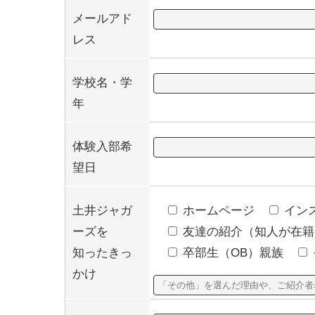
メールアド
レス
学校名・学
年
体験入部希
望日
土井ジャガ
ホームページ
イン
ーズを
友達の紹介（知人が在籍
知ったきっ
卒部生（OB）親族
かけ