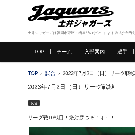
土井ジャガーズは福岡市東区・糟屋郡の小学生による軟式少年野
コンテンツに移動
TOP
チーム
入部案内
選手
TOP
試合
2023年7月2日（日）リーグ戦
>
>
2023年7月2日（日）リーグ戦⑩
試合
リーグ戦10戦目！絶対勝つぞ！オ～！