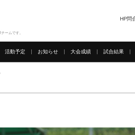
HP問
球チームです。
活動予定
お知らせ
大会成績
試合結果
⑩