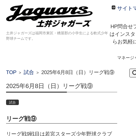
サイト
HP問合せ
土井ジャガーズは福岡市東区・糟屋郡の小学生による軟式少年
はインスタ
野球チームです。
らお気軽
マネージ
コンテンツに移動
検
TOP
試合
2025年6月8日（日）リーグ戦⑨
>
>
索:
2025年6月8日（日）リーグ戦⑨
試合
リーグ戦⑨
リーグ戦9戦目は若宮スターズ少年野球クラブ