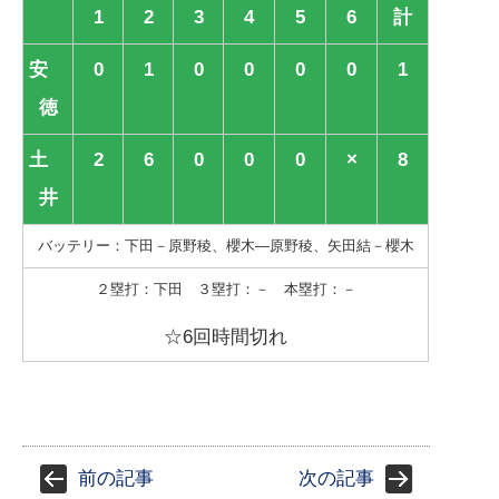
1
2
3
4
5
6
計
安
0
1
0
0
0
0
1
徳
土
2
6
0
0
0
×
8
井
バッテリー：下田－原野稜、櫻木—原野稜、矢田結－櫻木
２塁打：下田 ３塁打：－ 本塁打：－
☆6回時間切れ
前の記事
次の記事