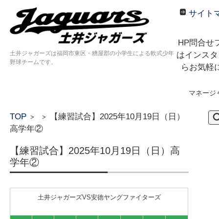
サイト
HP問合せ
土井ジャガーズは福岡市東区・糟屋郡の小学生による軟式少年
はインスタ
野球チームです。
らお気軽
マネージ
コンテンツに移動
検
TOP
【練習試合】2025年10月19日（日）
>
>
索:
高学年②
【練習試合】2025年10月19日（日）高
学年②
土井ジャガーズVS安徳ヤングファイターズ