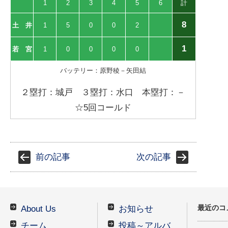
1
2
3
4
5
6
計
8
土 井
1
5
0
0
2
1
若 宮
1
0
0
0
0
バッテリー：原野稜－矢田結
２塁打：城戸 ３塁打：水口 本塁打：－
☆5回コールド
前の記事
次の記事
最近のコ
About Us
お知らせ
チーム
投稿～アルバ