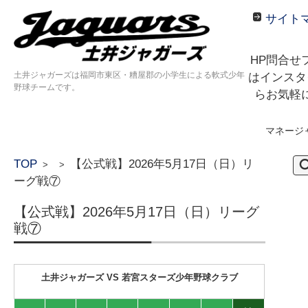
サイト
HP問合せ
土井ジャガーズは福岡市東区・糟屋郡の小学生による軟式少年
はインスタ
野球チームです。
らお気軽
マネージ
コンテンツに移動
検
TOP
【公式戦】2026年5月17日（日）リ
>
>
索:
ーグ戦⑦
【公式戦】2026年5月17日（日）リーグ
戦⑦
土井ジャガーズ VS 若宮スターズ少年野球クラブ