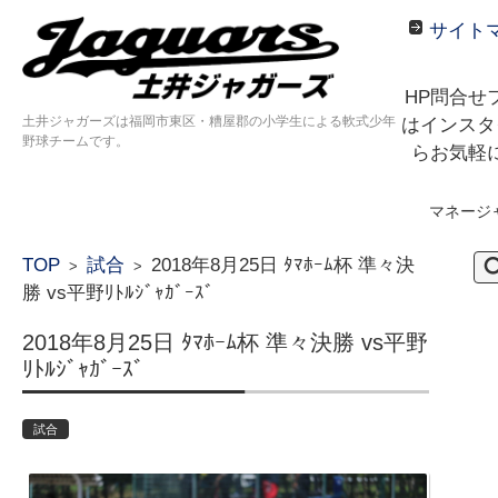
サイト
HP問合せ
土井ジャガーズは福岡市東区・糟屋郡の小学生による軟式少年
はインスタ
野球チームです。
らお気軽
マネージ
コンテンツに移動
検
TOP
試合
2018年8月25日 ﾀﾏﾎｰﾑ杯 準々決
>
>
索:
勝 vs平野ﾘﾄﾙｼﾞｬｶﾞｰｽﾞ
2018年8月25日 ﾀﾏﾎｰﾑ杯 準々決勝 vs平野
ﾘﾄﾙｼﾞｬｶﾞｰｽﾞ
試合