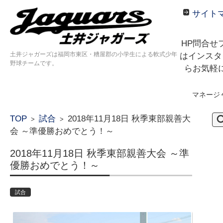
サイト
HP問合せ
土井ジャガーズは福岡市東区・糟屋郡の小学生による軟式少年
はインスタ
野球チームです。
らお気軽
マネージ
コンテンツに移動
検
TOP
試合
2018年11月18日 秋季東部親善大
>
>
索:
会 ～準優勝おめでとう！～
2018年11月18日 秋季東部親善大会 ～準
優勝おめでとう！～
試合