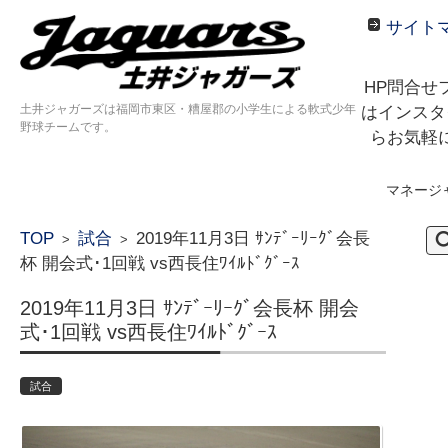
サイト
HP問合せ
土井ジャガーズは福岡市東区・糟屋郡の小学生による軟式少年
はインスタ
野球チームです。
らお気軽
マネージ
コンテンツに移動
検
TOP
試合
2019年11月3日 ｻﾝﾃﾞｰﾘｰｸﾞ会長
>
>
索:
杯 開会式･1回戦 vs西長住ﾜｲﾙﾄﾞｸﾞｰｽ
2019年11月3日 ｻﾝﾃﾞｰﾘｰｸﾞ会長杯 開会
式･1回戦 vs西長住ﾜｲﾙﾄﾞｸﾞｰｽ
試合