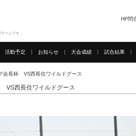
HP問
球チームです。
活動予定
お知らせ
大会成績
試合結果
ーグ会長杯 VS西長住ワイルドグース
杯 VS西長住ワイルドグース