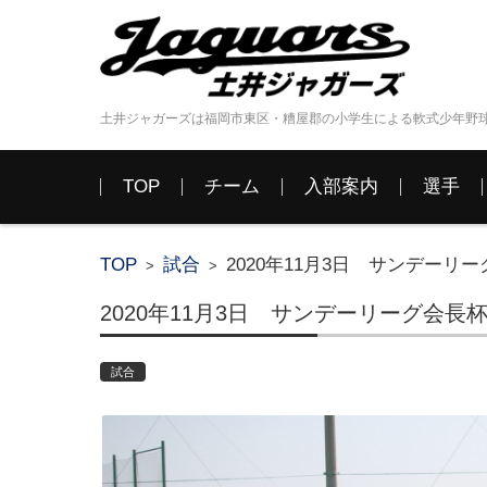
土井ジャガーズは福岡市東区・糟屋郡の小学生による軟式少年野
コンテンツに移動
TOP
チーム
入部案内
選手
TOP
試合
2020年11月3日 サンデーリ
>
>
2020年11月3日 サンデーリーグ会長
試合