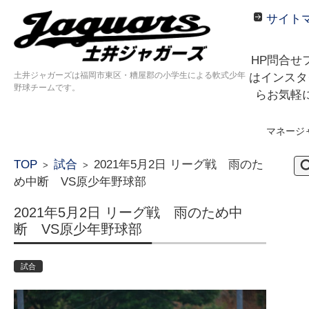
サイト
HP問合せ
土井ジャガーズは福岡市東区・糟屋郡の小学生による軟式少年
はインスタ
野球チームです。
らお気軽
マネージ
コンテンツに移動
検
TOP
試合
2021年5月2日 リーグ戦 雨のた
>
>
索:
め中断 VS原少年野球部
2021年5月2日 リーグ戦 雨のため中
断 VS原少年野球部
試合