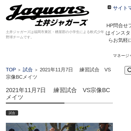
サイト
HP問合せ
土井ジャガーズは福岡市東区・糟屋郡の小学生による軟式少年
はインスタ
野球チームです。
らお気軽
マネージ
コンテンツに移動
検
TOP
試合
2021年11月7日 練習試合 VS
>
>
索:
宗像BCメイツ
2021年11月7日 練習試合 VS宗像BC
メイツ
試合