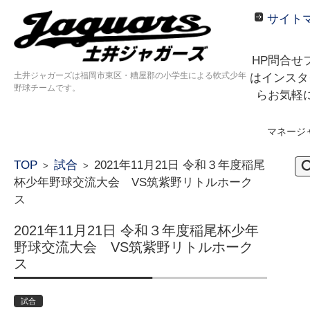
サイト
HP問合せ
土井ジャガーズは福岡市東区・糟屋郡の小学生による軟式少年
はインスタ
野球チームです。
らお気軽
マネージ
コンテンツに移動
検
TOP
試合
2021年11月21日 令和３年度稲尾
>
>
索:
杯少年野球交流大会 VS筑紫野リトルホーク
ス
2021年11月21日 令和３年度稲尾杯少年
野球交流大会 VS筑紫野リトルホーク
ス
試合