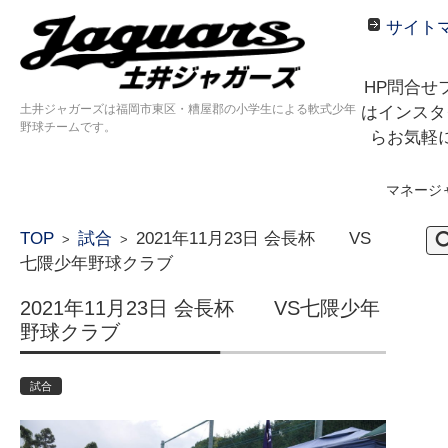
サイト
HP問合せ
土井ジャガーズは福岡市東区・糟屋郡の小学生による軟式少年
はインスタ
野球チームです。
らお気軽
マネージ
コンテンツに移動
検
TOP
試合
2021年11月23日 会長杯 VS
>
>
索:
七隈少年野球クラブ
2021年11月23日 会長杯 VS七隈少年
野球クラブ
試合