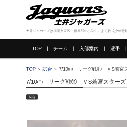
土井ジャガーズは福岡市東区・糟屋郡の小学生による軟式少年野
コンテンツに移動
TOP
チーム
入部案内
選手
TOP
試合
7/10㈰ リーグ戦⑪ ＶS若宮
>
>
7/10㈰ リーグ戦⑪ ＶS若宮スターズ
試合