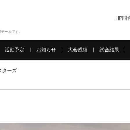
HP問
球チームです。
活動予定
お知らせ
大会成績
試合結果
スターズ