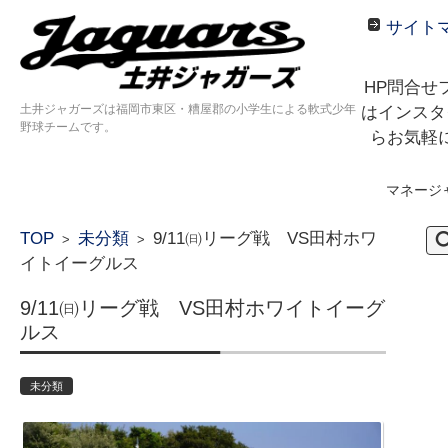
サイト
HP問合せ
土井ジャガーズは福岡市東区・糟屋郡の小学生による軟式少年
はインスタ
野球チームです。
らお気軽
マネージ
コンテンツに移動
検
TOP
未分類
9/11㈰リーグ戦 VS田村ホワ
>
>
索:
イトイーグルス
9/11㈰リーグ戦 VS田村ホワイトイーグ
ルス
未分類