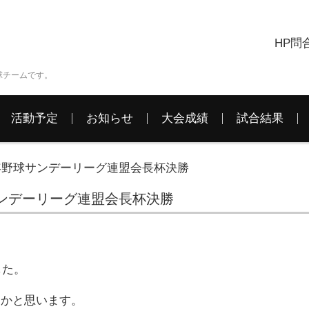
HP問
球チームです。
活動予定
お知らせ
大会成績
試合結果
岡少年野球サンデーリーグ連盟会長杯決勝
球サンデーリーグ連盟会長杯決勝
した。
たかと思います。