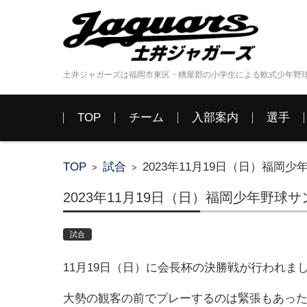
土井ジャガーズは福岡市東区・糟屋郡の小学生による軟式少年野
コンテンツに移動
TOP
チーム
入部案内
選手
TOP
試合
2023年11月19日（日）福
>
>
2023年11月19日（日）福岡少年野
試合
11月19日（日）に会長杯の決勝戦が行われま
大勢の観客の前でプレーするのは緊張もあっ