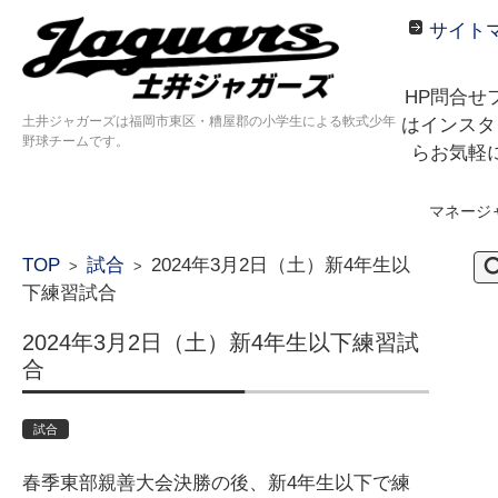
サイト
HP問合せ
土井ジャガーズは福岡市東区・糟屋郡の小学生による軟式少年
はインスタ
野球チームです。
らお気軽
マネージ
コンテンツに移動
検
TOP
試合
2024年3月2日（土）新4年生以
>
>
索:
下練習試合
2024年3月2日（土）新4年生以下練習試
合
試合
春季東部親善大会決勝の後、新4年生以下で練