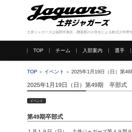
土井ジャガーズは福岡市東区・糟屋郡の小学生による軟式少年野
コンテンツに移動
TOP
チーム
入部案内
選手
TOP
イベント
2025年1月19日（日）第4
>
>
2025年1月19日（日）第49期 卒部式
イベント
第49期卒部式
１月１９日（日）、土井ジャガーズ第４９期