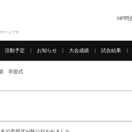
HP問
球チームです。
活動予定
お知らせ
大会成績
試合結果
9期 卒部式
９名の卒部式が執り行われました。