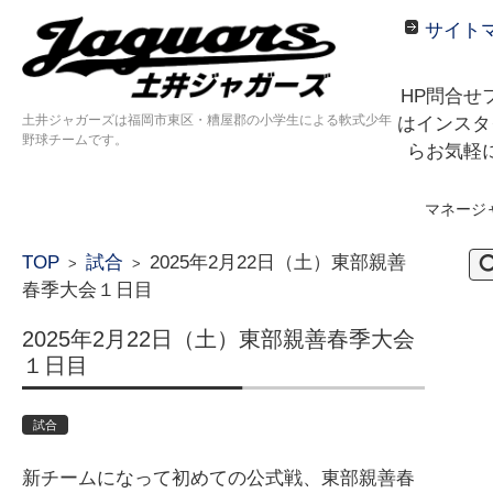
サイト
HP問合せ
土井ジャガーズは福岡市東区・糟屋郡の小学生による軟式少年
はインスタ
野球チームです。
らお気軽
マネージ
コンテンツに移動
検
TOP
試合
2025年2月22日（土）東部親善
>
>
索:
春季大会１日目
2025年2月22日（土）東部親善春季大会
１日目
試合
新チームになって初めての公式戦、東部親善春