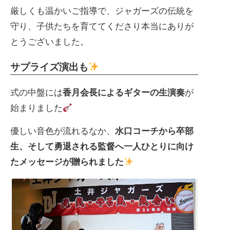
厳しくも温かいご指導で、ジャガーズの伝統を
守り、子供たちを育ててくださり本当にありが
とうございました。
サプライズ演出も
式の中盤には
香月会長によるギターの生演奏
が
始まりました
優しい音色が流れるなか、
水口コーチから卒部
生、そして勇退される監督へ一人ひとりに向け
たメッセージが贈られました