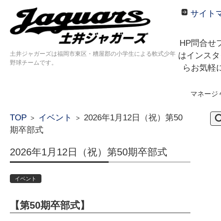
サイト
HP問合せ
土井ジャガーズは福岡市東区・糟屋郡の小学生による軟式少年
はインスタ
野球チームです。
らお気軽
マネージ
コンテンツに移動
検
TOP
イベント
2026年1月12日（祝）第50
>
>
索:
期卒部式
2026年1月12日（祝）第50期卒部式
イベント
【第50期卒部式】