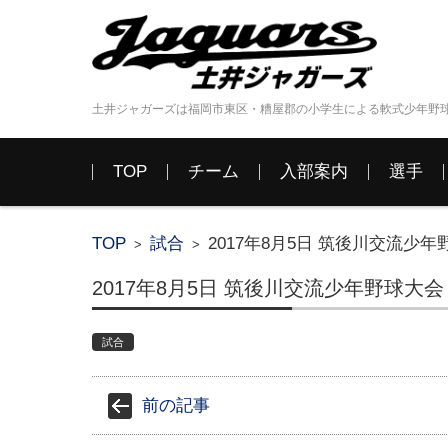
土井ジャガーズは福岡市東区・糟屋郡の小学生による軟式少年野
コンテンツに移動
TOP
チーム
入部案内
選手
TOP
試合
2017年8月5日 筑後川交流少年野球
>
>
2017年8月5日 筑後川交流少年野球大会 1日
試合
前の記事