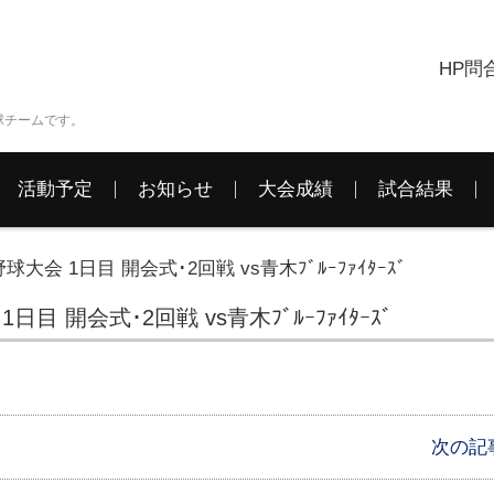
HP問
球チームです。
活動予定
お知らせ
大会成績
試合結果
大会 1日目 開会式･2回戦 vs青木ﾌﾞﾙｰﾌｧｲﾀｰｽﾞ
目 開会式･2回戦 vs青木ﾌﾞﾙｰﾌｧｲﾀｰｽﾞ
次の記