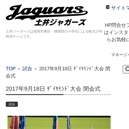
サイト
HP問合せ
土井ジャガーズは福岡市東区・糟屋郡の小学生による軟式少年
はインスタ
野球チームです。
らお気軽
マネージ
コンテンツに移動
検
TOP
試合
2017年9月18日 ﾀﾞｲﾔﾓﾝﾄﾞ大会 閉
>
>
索:
会式
2017年9月18日 ﾀﾞｲﾔﾓﾝﾄﾞ大会 閉会式
試合