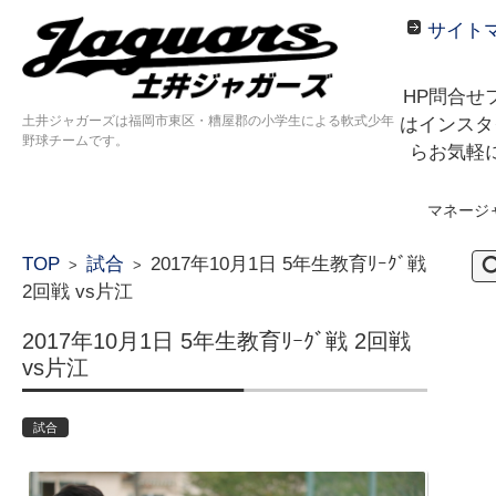
サイト
HP問合せ
土井ジャガーズは福岡市東区・糟屋郡の小学生による軟式少年
はインスタ
野球チームです。
らお気軽
マネージ
コンテンツに移動
検
TOP
試合
2017年10月1日 5年生教育ﾘｰｸﾞ戦
>
>
索:
2回戦 vs片江
2017年10月1日 5年生教育ﾘｰｸﾞ戦 2回戦
vs片江
試合