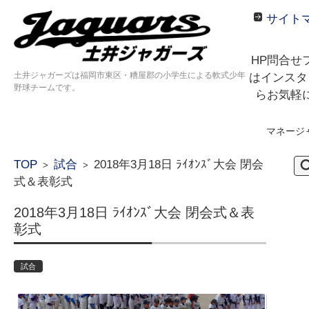
サイト
HP問合せ
土井ジャガーズは福岡市東区・糟屋郡の小学生による軟式少年
はインスタ
野球チームです。
らお気軽
マネージ
コンテンツに移動
検
TOP
試合
2018年3月18日 ﾗｲｵﾝｽﾞ大会 閉会
>
>
索:
式＆表彰式
2018年3月18日 ﾗｲｵﾝｽﾞ大会 閉会式＆表
彰式
試合