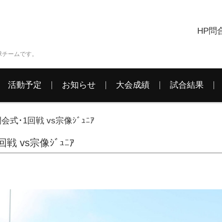
HP問
球チームです。
活動予定
お知らせ
大会成績
試合結果
会式･1回戦 vs宗像ｼﾞｭﾆｱ
戦 vs宗像ｼﾞｭﾆｱ