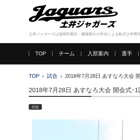
土井ジャガーズは福岡市東区・糟屋郡の小学生による軟式少年野
コンテンツに移動
TOP
チーム
入部案内
選手
TOP
試合
2018年7月28日 あすなろ大会 開
>
>
2018年7月28日 あすなろ大会 開会式･1回
試合