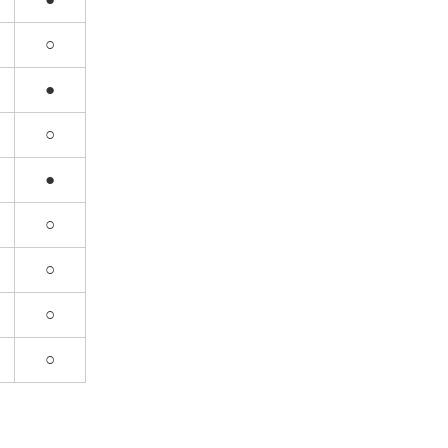
○
●
○
●
○
○
○
○