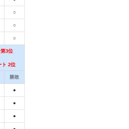
○
○
○
第3位
ト 2位
勝敗
●
●
●
●