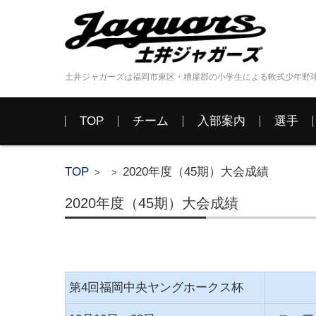
土井ジャガーズは福岡市東区・糟屋郡の小学生による軟式少年野
コンテンツに移動
TOP
チーム
入部案内
選手
TOP
2020年度（45期）大会成績
>
>
2020年度（45期）大会成績
第4回福岡中央ヤングホークス杯