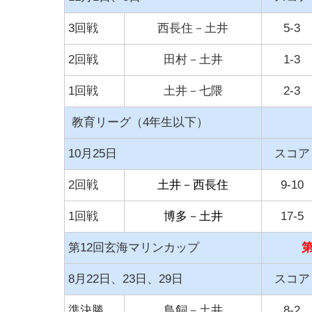
3回戦
西長住－土井
5-3
2回戦
田村－土井
1-3
1回戦
土井－七隈
2-3
教育リーグ（4年生以下）
10月25日
スコア
2回戦
土井－西長住
9-10
1回戦
博多－土井
17-5
第12回玄海マリンカップ
第
8月22日、23日、29日
スコア
準決勝
鳥飼－土井
8-2