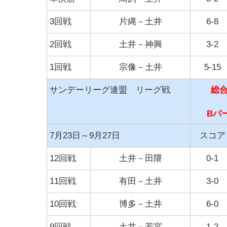
3回戦
片縄－土井
6-8
2回戦
土井－神興
3-2
1回戦
宗像－土井
5-15
サンデーリーグ連盟 リーグ戦
総合
Bパー
7月23日～9月27日
スコア
12回戦
土井－田隈
0-1
11回戦
有田－土井
3-0
10回戦
博多－土井
6-0
9回戦
土井－若宮
1-2