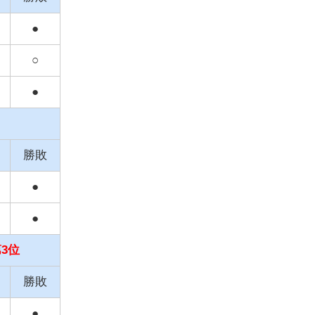
●
○
●
勝敗
●
●
3位
勝敗
●