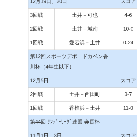
12月19日、20日
スコア
3回戦
土井－可也
4-6
2回戦
土井－城南
10-0
1回戦
愛宕浜－土井
0-24
第12回スポーツデポ ドカベン香
川杯（4年生以下）
12月5日
スコア
2回戦
土井－西田町
3-7
1回戦
香椎浜－土井
11-0
第44回 ｻﾝﾃﾞｰﾘｰｸﾞ連盟 会長杯
11月1日、3日
スコア