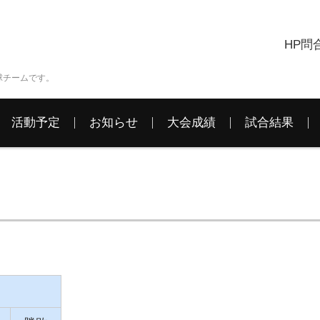
HP問
球チームです。
活動予定
お知らせ
大会成績
試合結果