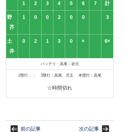
1
2
3
4
5
6
7
計
野
1
0
0
2
0
0
3
芥
土
0
2
1
3
0
×
6×
井
バッテリ：高尾－岩元
2塁打：－ 3塁打：高尾、児玉 本塁打：高尾
☆時間切れ
前の記事
次の記事