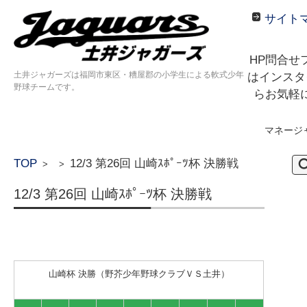
サイト
HP問合せ
土井ジャガーズは福岡市東区・糟屋郡の小学生による軟式少年
はインスタ
野球チームです。
らお気軽
マネージ
コンテンツに移動
検
TOP
12/3 第26回 山崎ｽﾎﾟｰﾂ杯 決勝戦
>
>
索:
12/3 第26回 山崎ｽﾎﾟｰﾂ杯 決勝戦
山崎杯 決勝（野芥少年野球クラブＶＳ土井）