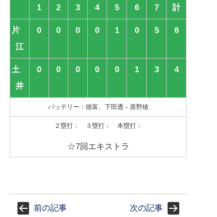
1
2
3
4
5
6
7
計
片
0
0
0
0
1
0
5
6
江
土
0
0
0
0
0
1
3
4
井
バッテリー：徳富、下田透－原野稜
２塁打： ３塁打： 本塁打：
☆7回エキストラ
前の記事
次の記事