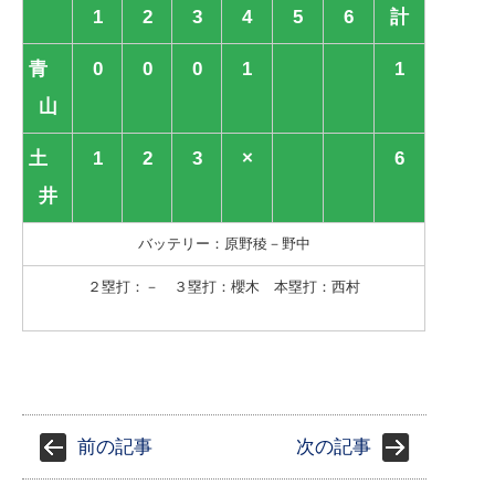
1
2
3
4
5
6
計
青
0
0
0
1
1
山
土
1
2
3
×
6
井
バッテリー：原野稜－野中
２塁打：－ ３塁打：櫻木 本塁打：西村
前の記事
次の記事