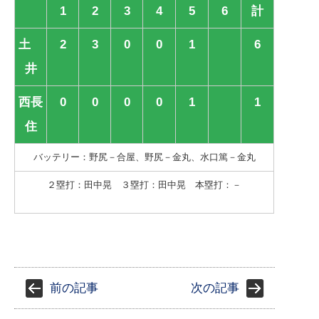
1
2
3
4
5
6
計
土
2
3
0
0
1
6
井
西長
0
0
0
0
1
1
住
バッテリー：野尻－合屋、野尻－金丸、水口篤－金丸
２塁打：田中晃 ３塁打：田中晃 本塁打：－
前の記事
次の記事