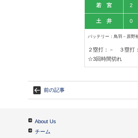
若 宮
2
土 井
0
バッテリー：鳥羽－原野
２塁打：－ ３塁打
☆3回時間切れ
前の記事
About Us
チーム