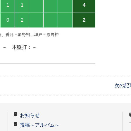
1
1
4
0
2
2
裕、香月－原野裕、城戸－原野裕
：－ 本塁打：－
次の記
お知らせ
投稿～アルバム～