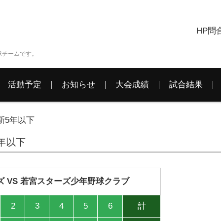
HP問
球チームです。
活動予定
お知らせ
大会成績
試合結果
新5年以下
5年以下
 VS 若宮スターズ少年野球クラブ
2
3
4
5
6
計