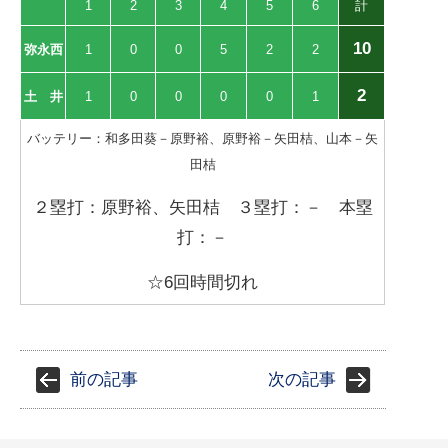
1
2
3
4
5
6
計
10
弥永西
1
0
0
5
2
2
2
土 井
1
0
0
0
0
1
バッテリー：和多田葵－原野裕、原野裕－矢田桔、山本－矢
田桔
２塁打：原野裕、矢田桔 ３塁打：－ 本塁
打：－
☆6回時間切れ
前の記事
次の記事