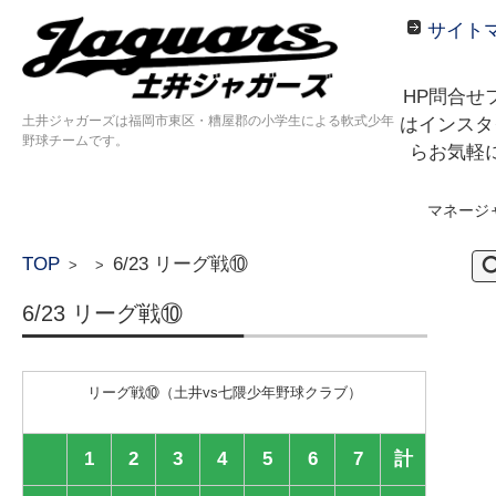
サイト
HP問合せ
土井ジャガーズは福岡市東区・糟屋郡の小学生による軟式少年
はインスタ
野球チームです。
らお気軽
マネージ
コンテンツに移動
検
TOP
6/23 リーグ戦⑩
>
>
索:
6/23 リーグ戦⑩
リーグ戦⑩（土井vs七隈少年野球クラブ）
1
2
3
4
5
6
7
計