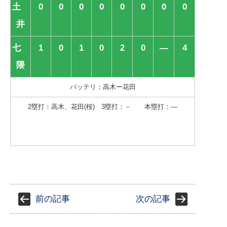
土
0
0
0
0
0
0
0
0
井
七
1
0
1
0
2
0
―
4
隈
バッテリ：高木ー花田
2塁打：高木、花田(桜) 3塁打：－ 本塁打：―
前の記事
次の記事