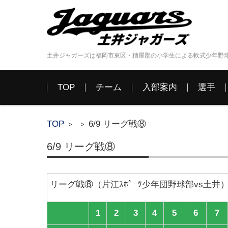
土井ジャガーズは福岡市東区・糟屋郡の小学生による軟式少年野
コンテンツに移動
TOP
チーム
入部案内
選手
TOP
6/9 リーグ戦⑧
>
>
6/9 リーグ戦⑧
リーグ戦⑧（片江ｽﾎﾟｰﾂ少年団野球部vs土井
1
2
3
4
5
6
7