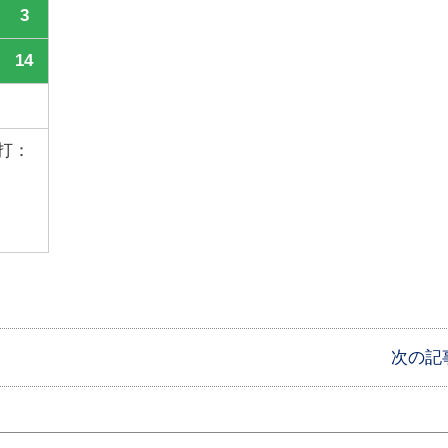
3
14
塁打：
次の記