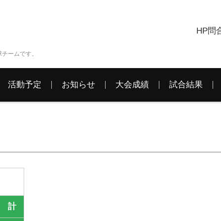
HP問
球チームです。
活動予定
お知らせ
大会成績
試合結果
）
計