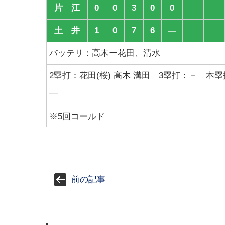
片 江
0
0
3
0
0
土 井
1
0
7
6
―
バッテリ：高木ー花田、清水
2塁打：花田(桜) 高木 溝田 3塁打：－ 本
―
※5回コールド
前の記事