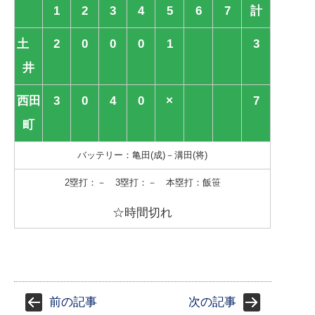
1
2
3
4
5
6
7
計
土
2
0
0
0
1
3
井
西田
3
0
4
0
×
7
町
バッテリー：亀田(成)－溝田(将)
2塁打：－ 3塁打：－ 本塁打：飯笹
☆時間切れ
前の記事
次の記事