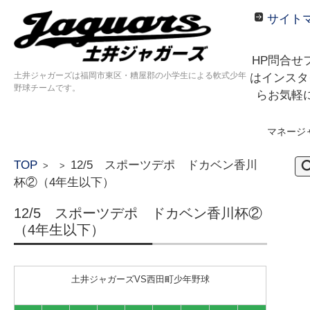
サイト
HP問合せ
土井ジャガーズは福岡市東区・糟屋郡の小学生による軟式少年
はインスタ
野球チームです。
らお気軽
マネージ
コンテンツに移動
検
TOP
12/5 スポーツデポ ドカベン香川
>
>
索:
杯②（4年生以下）
12/5 スポーツデポ ドカベン香川杯②
（4年生以下）
土井ジャガーズVS西田町少年野球