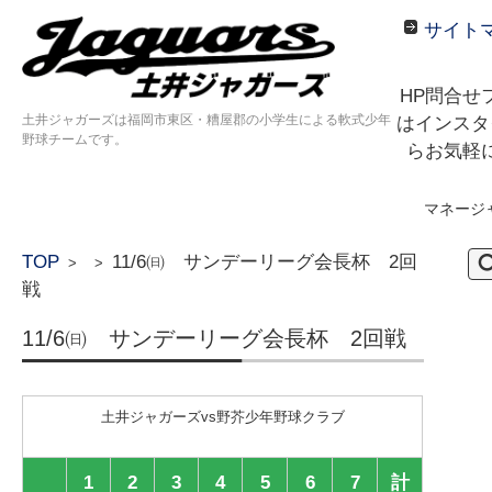
サイト
HP問合せ
土井ジャガーズは福岡市東区・糟屋郡の小学生による軟式少年
はインスタ
野球チームです。
らお気軽
マネージ
コンテンツに移動
検
TOP
11/6㈰ サンデーリーグ会長杯 2回
>
>
索:
戦
11/6㈰ サンデーリーグ会長杯 2回戦
土井ジャガーズvs野芥少年野球クラブ
1
2
3
4
5
6
7
計