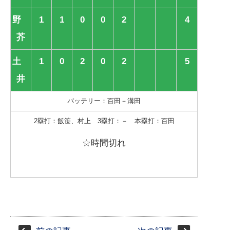
野
1
1
0
0
2
4
芥
土
1
0
2
0
2
5
井
バッテリー：百田－溝田
2塁打：飯笹、村上 3塁打：－ 本塁打：百田
☆時間切れ