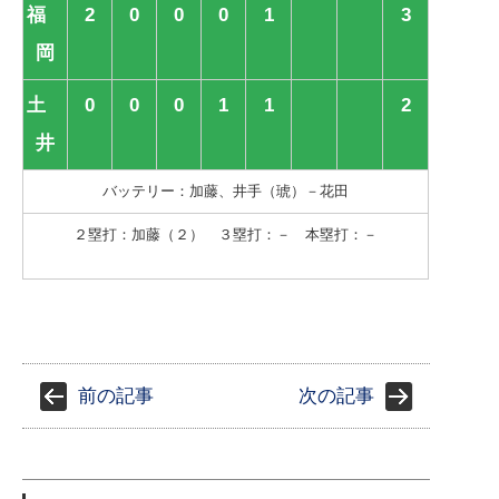
福
2
0
0
0
1
3
岡
土
0
0
0
1
1
2
井
バッテリー：加藤、井手（琥）－花田
２塁打：加藤（２） ３塁打：－ 本塁打：－
前の記事
次の記事