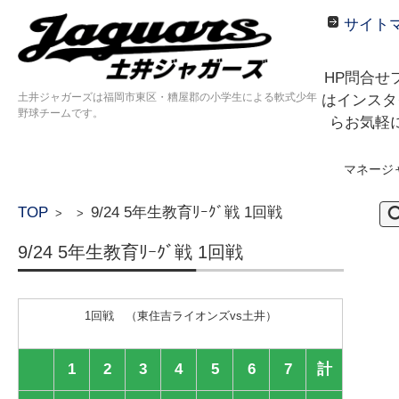
サイト
HP問合せ
土井ジャガーズは福岡市東区・糟屋郡の小学生による軟式少年
はインスタ
野球チームです。
らお気軽
マネージ
コンテンツに移動
検
TOP
9/24 5年生教育ﾘｰｸﾞ戦 1回戦
>
>
索:
9/24 5年生教育ﾘｰｸﾞ戦 1回戦
1回戦 （東住吉ライオンズvs土井）
1
2
3
4
5
6
7
計