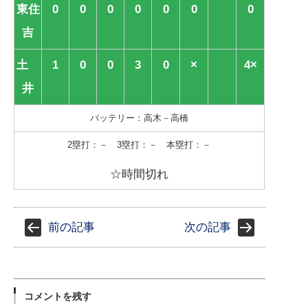
東住
0
0
0
0
0
0
0
吉
土
1
0
0
3
0
×
4×
井
バッテリー：高木－高橋
2塁打：－ 3塁打：－ 本塁打：－
☆時間切れ
前の記事
次の記事
コメントを残す