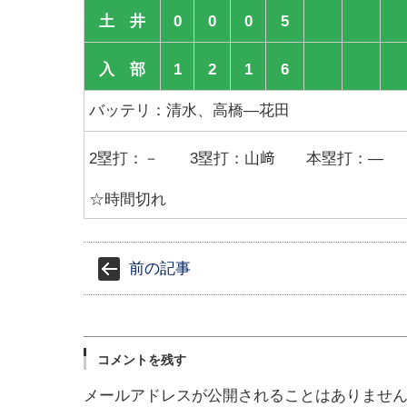
土 井
0
0
0
5
入 部
1
2
1
6
バッテリ：清水、高橋―花田
2塁打：－ 3塁打：山﨑 本塁打：―
☆時間切れ
前の記事
コメントを残す
メールアドレスが公開されることはありませ