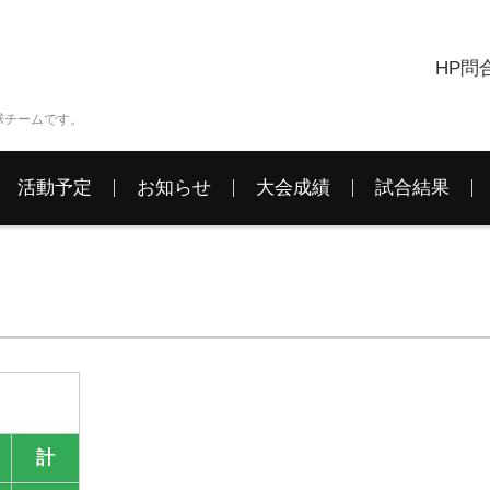
HP問
球チームです。
活動予定
お知らせ
大会成績
試合結果
計