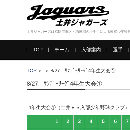
土井ジャガーズは福岡市東区・糟屋郡の小学生による軟式少年野
コンテンツに移動
TOP
チーム
入部案内
選手
TOP
8/27 ｻﾝﾃﾞｰﾘｰｸﾞ4年生大会①
>
>
8/27 ｻﾝﾃﾞｰﾘｰｸﾞ4年生大会①
4年生大会①（土井ＶＳ入部少年野球クラブ）
1
2
3
4
5
6
7