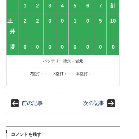
1
2
3
4
5
6
7
計
土
2
2
0
0
1
0
5
10
井
堤
0
0
0
0
0
0
0
0
バッテリ：徳永－岩元
2塁打：－ 3塁打：－ 本塁打：－
前の記事
次の記事
コメントを残す