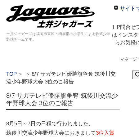
サイト
HP問合せ
土井ジャガーズは福岡市東区・糟屋郡の小学生による軟式少年
はインスタ
野球チームです。
らお気軽
マネージ
コンテンツに移動
検
TOP
8/7 サガテレビ優勝旗争奪 筑後川交
>
>
索:
流少年野球大会 3位のご報告
8/7 サガテレビ優勝旗争奪 筑後川交流少
年野球大会 3位のご報告
8月5日～7日の日程で行われました、
筑後川交流少年野球大会におきまして
3位入賞