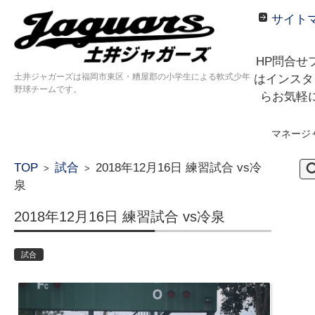
サイト
HP問合せ
土井ジャガーズは福岡市東区・糟屋郡の小学生による軟式少年
はインスタ
野球チームです。
らお気軽
マネージ
コンテンツに移動
検
TOP
試合
2018年12月16日 練習試合 vs冷
>
>
索:
泉
2018年12月16日 練習試合 vs冷泉
試合