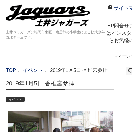
サイト
HP問合せ
土井ジャガーズは福岡市東区・糟屋郡の小学生による軟式少年
はインスタ
野球チームです。
らお気軽
マネージ
コンテンツに移動
検
TOP
イベント
2019年1月5日 香椎宮参拝
>
>
索:
2019年1月5日 香椎宮参拝
イベント