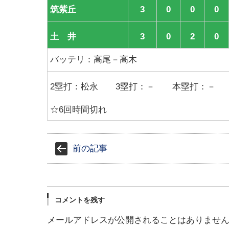
筑紫丘
3
0
0
0
土 井
3
0
2
0
バッテリ：高尾－高木
2塁打：松永 3塁打：－ 本塁打：－
☆6回時間切れ
前の記事
コメントを残す
メールアドレスが公開されることはありませ