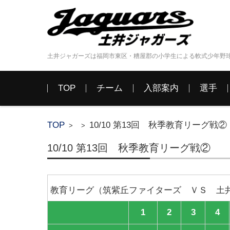
土井ジャガーズは福岡市東区・糟屋郡の小学生による軟式少年野
コンテンツに移動
TOP
チーム
入部案内
選手
TOP
10/10 第13回 秋季教育リーグ戦②
>
>
10/10 第13回 秋季教育リーグ戦②
教育リーグ（筑紫丘ファイターズ ＶＳ 土
1
2
3
4