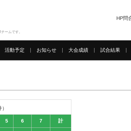
HP問
球チームです。
活動予定
お知らせ
大会成績
試合結果
井）
5
6
7
計