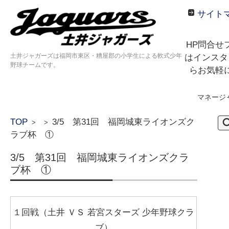
サイト
HP問合せ
土井ジャガーズは福岡市東区・糟屋郡の小学生による軟式少年
はインスタ
野球チームです。
らお気軽
マネージ
コンテンツに移動
検
TOP
3/5 第31回 福岡城東ライオンズク
>
>
索:
ラブ杯 ①
3/5 第31回 福岡城東ライオンズクラ
ブ杯 ①
１回戦（土井 ＶＳ 若宮スターズ 少年野球クラ
ブ）