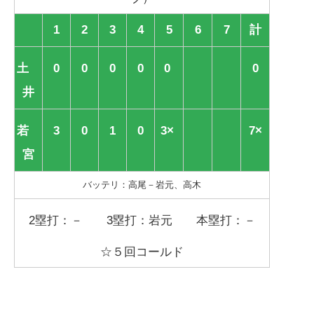
1
2
3
4
5
6
7
計
土
0
0
0
0
0
0
井
若
3
0
1
0
3×
7×
宮
バッテリ：高尾－岩元、高木
2塁打：－ 3塁打：岩元 本塁打：－
☆５回コールド