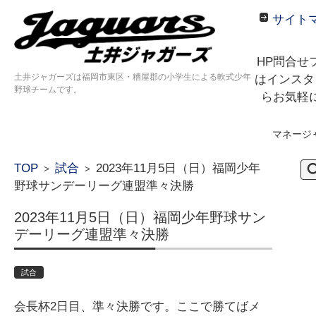
サイト
HP問合せ
土井ジャガーズは福岡市東区・糟屋郡の小学生による軟式少年
はインスタ
野球チームです。
らお気軽
マネージ
コンテンツに移動
検
TOP
試合
2023年11月5日（日）福岡少年
>
>
索:
野球サンデーリーグ連盟準々決勝
2023年11月5日（日）福岡少年野球サン
デーリーグ連盟準々決勝
試合
会長杯2日目、準々決勝です。ここで勝てばメ